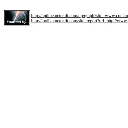
http://uptime.netcraft.com/up/graph?site=www.contau
http://toolbar.netcraft.com/site_report?url=http://www