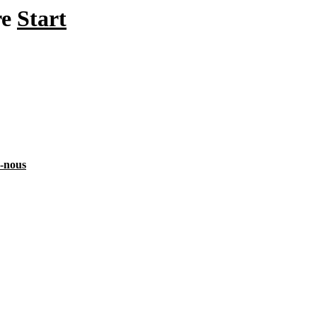
re
Start
z-nous