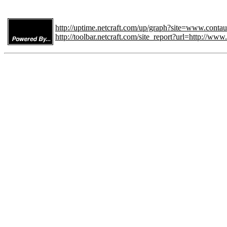
http://uptime.netcraft.com/up/graph?site=www.contau
http://toolbar.netcraft.com/site_report?url=http://www