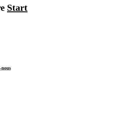
re
Start
z-nous